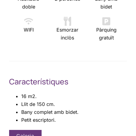
doble
bidet
WIFI
Esmorzar
Pàrquing
inclòs
gratuït
Característiques
16 m2.
Llit de 150 cm.
Bany complet amb bidet.
Petit escriptori.
Galeria