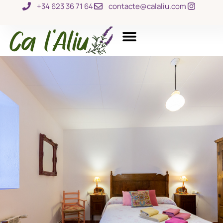
+34 623 36 71 64
contacte@calaliu.com