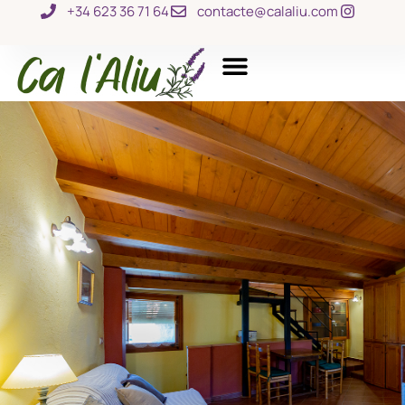
+34 623 36 71 64
contacte@calaliu.com