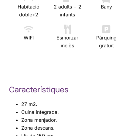
Habitació
2 adults + 2
Bany
doble+2
infants
WIFI
Esmorzar
Pàrquing
inclòs
gratuït
Característiques
27 m2.
Cuina integrada.
Zona menjador.
Zona descans.
Llit de 150 cm.