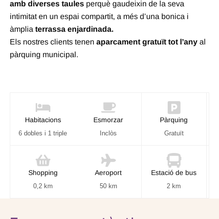
amb diverses taules
perquè gaudeixin de la seva
intimitat en un espai compartit, a més d’una bonica i
àmplia
terrassa enjardinada.
Els nostres clients tenen
aparcament gratuït tot l’any
al
pàrquing municipal.
Habitacions
Esmorzar
Pàrquing
6 dobles i 1 triple
Inclòs
Gratuït
Shopping
Aeroport
Estació de bus
0,2 km
50 km
2 km