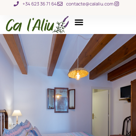
+34 623 36 71 64
contacte@calaliu.com